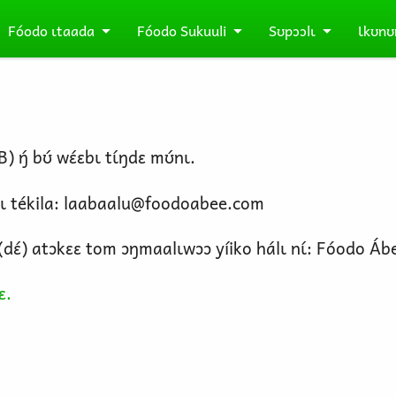
Fóodo ɩtaada
Fóodo Sukuuli
Sʊpɔɔlɩ
Ɩkʊnʊ
́ bʊ́ wɛ́ɛbɩ tɩ́ŋdɛ mʊ́nɩ.
ɩ tékila:
laabaalu@foodoabee.com
́a(dɛ́) atɔkɛɛ tom ɔŋmaalɩwɔɔ yíiko hálɩ nɩ́: Fóod
ɛ.