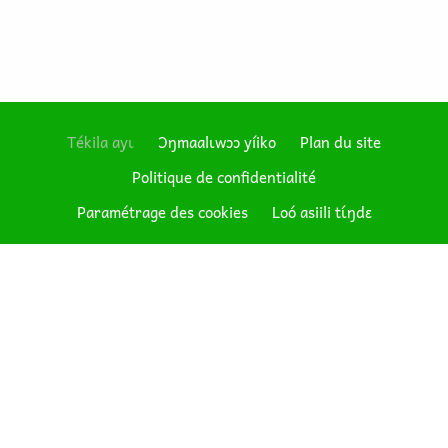
Tékila ayɩ
Ɔŋmaalɩwɔɔ yíiko
Plan du site
Politique de confidentialité
Footer
Paramétrage des cookies
Loó asiili tɩ́ŋdɛ