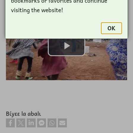
bookmarks or favorites and continue
visiting the website!
Fichier vidéo
OK
Lire
la
vidéo
Bɩ́yɛɛ la abalɩ