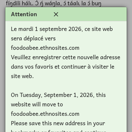
fíŋdili hálɩ. Ɔ́ ŋ́ wáŋla, ɔ́ táalɩ la ɔ́ buŋ
kupuŋduu la ɔ́ sɔŋ anaŋtalam amaŋ ɩ́ sá ʊŋ
Attention
ɔkpaa la ɔ nɛ́ɛ caa ɔdam hálɩ. Akɔɔlɛɛ, ɩlʊm la
Le mardi 1 septembre 2026, ce site web
ŋ́lɩɩm bʊfʊŋɛɛ nɩ ba nɛ́ɛ dála tákayɩ mʊʊ.
sera déplacé vers
Fóodo bɛ́ɩ kácaa káam dɔla káwa bɩ́kɩnɔ. Fɩ́ɩ
foodoabee.ethnosites.com
daa la fɩ́ɩ kɩlɩ kácaa káam kasɩ kasɩ lɛɛsɩwɔɔ
Veuillez enregistrer cette nouvelle adresse
ɔ́kɩlɩsɛɛ mʊ́nɩ dɔ́ (viidiyoo).
dans vos favoris et continuer à visiter le
site web.
Mbɩ, lɛɛsɩwɔɔ ɔ́kɩlɩsɛɛ (viidiyoo) mʊ́nɩ dɔ,
kesusɔwa 2022 tákayɩ ba dá hálɩ, bɔ́ɔ kafʊŋa
On Tuesday, September 1, 2026, this
ŋnɛ. Ɩ ɩ́ báasɩ gɛ́ nɩ ɩ wáa dám, hálɩ ɩ ŋmála
website will move to
yáasɩ maŋ naŋsaala ɔ wʊdɔ Fóodo Cɛ́ŋɛyaalɩ
foodoabee.ethnosites.com
falaŋdɩ ba nɛ́ɛ tɩ́lɩ ʊŋ yɛ Zákalɩyaaʊ nɛ́ɛ caa
Please save this new address in your
hálɩ.