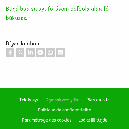
Buŋá baa sa ayɩ fʊ́-ásʊm bʊfʊʊla alaa fʊ́-
búkusɛɛ.
Bɩ́yɛɛ la abalɩ
Tékila ayɩ
Ɔŋmaalɩwɔɔ yíiko
Plan du site
Politique de confidentialité
Footer
Paramétrage des cookies
Loó asiili tɩ́ŋdɛ