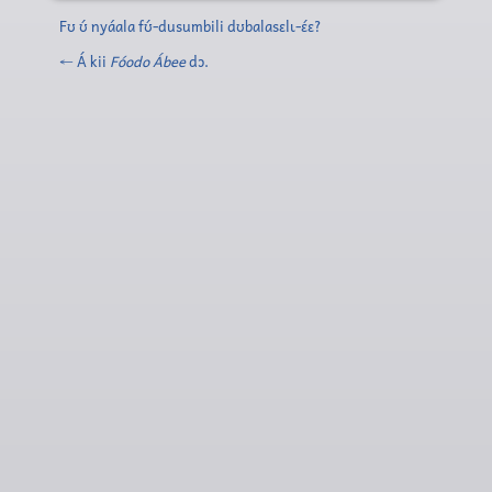
Fʊ ʊ́ nyáala fʊ́-dusumbili dʊbalasɛlɩ-ɛ́ɛ?
← Á kii
Fóodo Ábee
dɔ.