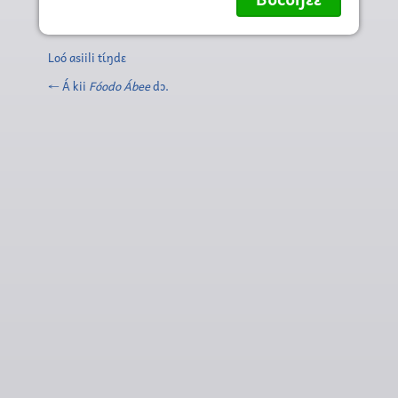
Loó asiili tɩ́ŋdɛ
← Á kii
Fóodo Ábee
dɔ.