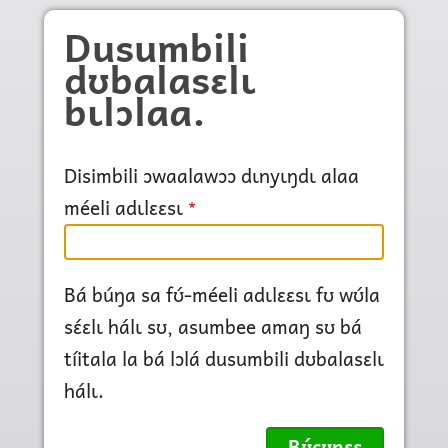
Skip to main content
Dusumbili
dʊbalasɛlɩ
bɩlɔlaa.
Disimbili ɔwaalawɔɔ dɩnyɩŋdɩ alaa
méeli adɩlɛɛsɩ
Bá búŋa sa fʊ́-méeli adɩlɛɛsɩ fʊ wʊ́la
sɛ́ɛlɩ hálɩ sʊ, asumbee amaŋ sʊ bá
tíitala la bá lɔlá dusumbili dʊbalasɛlɩ
hálɩ.