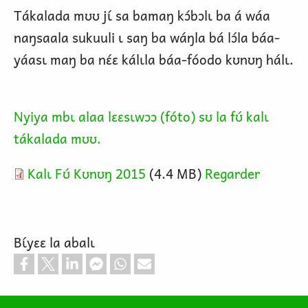
Tákalada mʊʊ jɩ́ sa bamaŋ kɔ́bɔlɩ ba á wáa
naŋsaala sukuuli ɩ saŋ ba wáŋla bá lɔ́la báa-
yáasɩ maŋ ba nɛ́ɛ kálɩla báa-fóodo kʊnʊŋ hálɩ.
Nyiya mbɩ alaa lɛɛsɩwɔɔ (fóto) sʊ la fʊ́ kalɩ
tákalada mʊʊ.
Kalɩ Fʊ́ Kʊnʊŋ 2015
(4.4 MB)
Regarder
Bɩ́yɛɛ la abalɩ