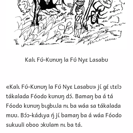
Kalɩ Fʊ́-Kʊnʊŋ la Fʊ́ Nyɛ Lasabʊ
«Kalɩ Fʊ́-Kʊnʊŋ la Fʊ́ Nyɛ Lasabʊ» jɩ́ gɛ́ ɩtɛlɔ
tákalada Fóodo kʊnʊŋ dɔ́. Bamaŋ ba á tá
Fóodo kʊnʊŋ bɩgbɩɩla nɩ ba wáa sa tákalada
mʊʊ. Bɔ́ɔ-kádɩya ŋ́ jɩ́ bamaŋ ba á wáa Fóodo
sukuuli oboo ɔkʊlam nɩ ba tá.