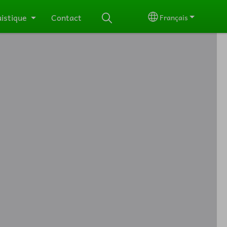
uistique
Contact
Français
Select your langu